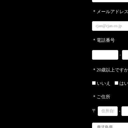
＊メールアドレ
＊電話番号
-
＊20歳以上です
いいえ
は
＊ご住所
〒
-